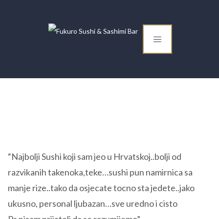
“Najbolji Sushi koji sam jeo u Hrvatskoj..bolji od
razvikanih takenoka,teke…sushi pun namirnica sa
manje rize..tako da osjecate tocno sta jedete..jako
ukusno, personal ljubazan…sve uredno i cisto