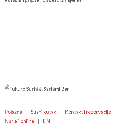
Ps nisam prijatelj da se razumijemo”
Polazna
Sushi kutak
Kontakt i rezervacije
Naruči online
EN