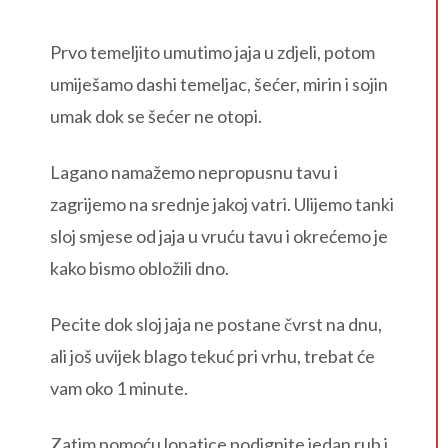
Prvo temeljito umutimo jaja u zdjeli, potom
umiješamo dashi temeljac, šećer, mirin i sojin
umak dok se šećer ne otopi.
Lagano namažemo nepropusnu tavu i
zagrijemo na srednje jakoj vatri. Ulijemo tanki
sloj smjese od jaja u vruću tavu i okrećemo je
kako bismo obložili dno.
Pecite dok sloj jaja ne postane čvrst na dnu,
ali još uvijek blago tekuć pri vrhu, trebat će
vam oko 1 minute.
Zatim pomoću lopatice podignite jedan rub i