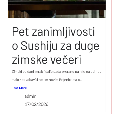
Pet zanimljivosti
o Sushiju za duge
zimske večeri
Zimski su dani, mrak i dalje pada prerano pa nije na odmet
malo se i zabaviti nekim novim činjenicama o...
Read More
admin
17/02/2026