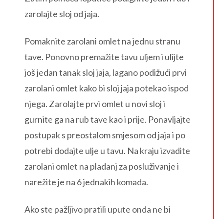
zarolajte sloj od jaja.
Pomaknite zarolani omlet na jednu stranu
tave. Ponovno premažite tavu uljem i ulijte
još jedan tanak sloj jaja, lagano podižući prvi
zarolani omlet kako bi sloj jaja potekao ispod
njega. Zarolajte prvi omlet u novi sloj i
gurnite ga na rub tave kao i prije. Ponavljajte
postupak s preostalom smjesom od jaja i po
potrebi dodajte ulje u tavu. Na kraju izvadite
zarolani omlet na pladanj za posluživanje i
narežite je na 6 jednakih komada.
Ako ste pažljivo pratili upute onda ne bi