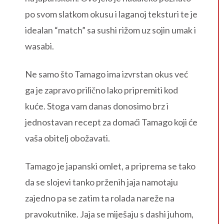
po svom slatkom okusu i laganoj teksturi te je
idealan “match” sa sushi rižom uz sojin umak i
wasabi.
Ne samo što Tamago ima izvrstan okus već
ga je zapravo prilično lako pripremiti kod
kuće. Stoga vam danas donosimo brz i
jednostavan recept za domaći Tamago koji će
vaša obitelj obožavati.
Tamago je japanski omlet, a priprema se tako
da se slojevi tanko prženih jaja namotaju
zajedno pa se zatim ta rolada nareže na
pravokutnike. Jaja se miješaju s dashi juhom,