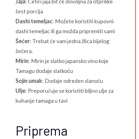
Jaja
: Četiri jaja bit će dovoljna za otprilike
šest porcija
Dashi temeljac
: Možete koristiti kupovni
dashi temeljac ili ga možda pripremiti sami
Šećer
: Trebat će vam jedna žlica bijelog
šećera.
Mirin
: Mirin je slatko japansko vino koje
Tamagu dodaje slatkoću
Sojin umak
: Dodaje određen slanoću
Ulje
: Preporučuje se koristiti biljno ulje za
kuhanje tamaga u tavi
Priprema