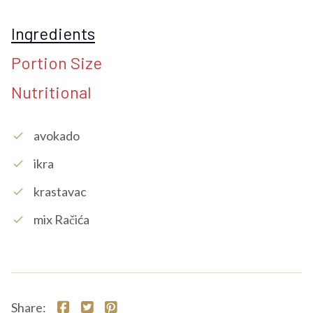
Ingredients
Portion Size
Nutritional
Avokado
check
Ikra
check
Krastavac
check
Mix Račića
check
Share: