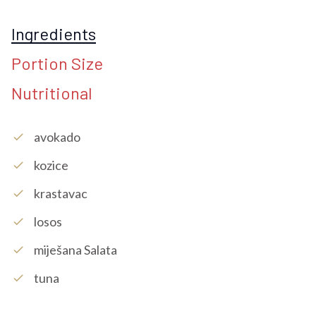
Ingredients
Portion Size
Nutritional
Avokado
check
Kozice
check
Krastavac
check
Losos
check
Miješana Salata
check
Tuna
check