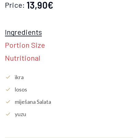
13,90€
Price:
Ingredients
Portion Size
Nutritional
Ikra
check
Losos
check
Miješana Salata
check
Yuzu
check