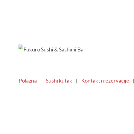
Polazna
Sushi kutak
Kontakt i rezervacije
Copyright © 2021 SushiFushi. All Rights Reserved.