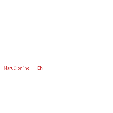
Naruči online
EN