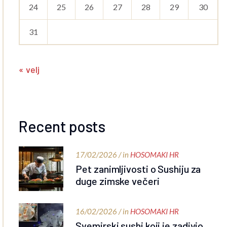
24
25
26
27
28
29
30
31
« velj
Recent posts
17/02/2026 / in
HOSOMAKI HR
Pet zanimljivosti o Sushiju za
duge zimske večeri
16/02/2026 / in
HOSOMAKI HR
Svemirski sushi koji je zadivio