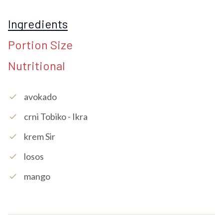
Ingredients
Portion Size
Nutritional
Avokado
check
Crni Tobiko - Ikra
check
Krem Sir
check
Losos
check
Mango
check