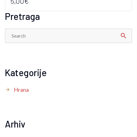
5,00€
Pretraga
search
Kategorije
Hrana
Arhiv