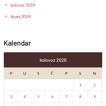
kolovoz 2024
lipanj 2024
Kalendar
kolovoz 2026
P
U
S
Č
P
S
N
1
2
3
4
5
6
7
8
9