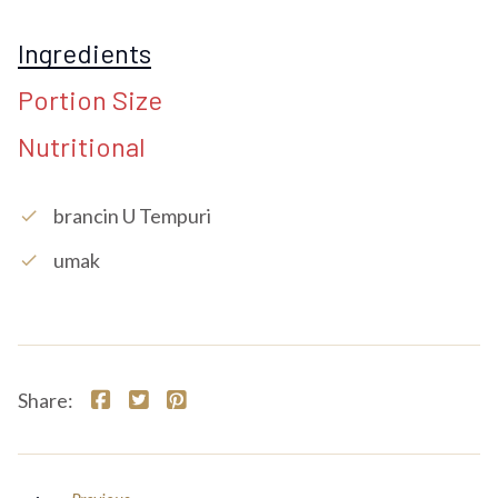
Ingredients
Portion Size
Nutritional
Brancin U Tempuri
check
Umak
check
Share: