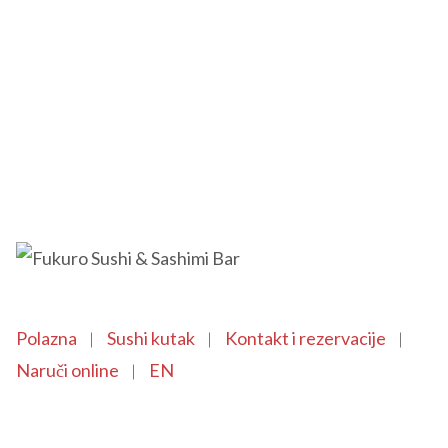
Polazna
Sushi kutak
Kontakt i rezervacije
Naruči online
EN
Copyright © 2021 SushiFushi. All Rights Reserved.