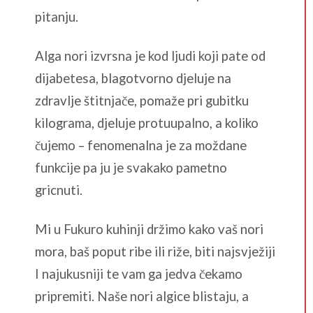
pitanju.
Alga nori izvrsna je kod ljudi koji pate od
dijabetesa, blagotvorno djeluje na
zdravlje štitnjače, pomaže pri gubitku
kilograma, djeluje protuupalno, a koliko
čujemo – fenomenalna je za moždane
funkcije pa ju je svakako pametno
gricnuti.
Mi u Fukuro kuhinji držimo kako vaš nori
mora, baš poput ribe ili riže, biti najsvježiji
I najukusniji te vam ga jedva čekamo
pripremiti. Naše nori algice blistaju, a