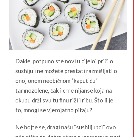
Dakle, potpuno ste novi u cijeloj priči o
sushiju i ne možete prestati razmišljati o
onoj onom neobičnom “kaputiću”
tamnozelene, čak i crne nijanse koja na
okupu drži svu tu finu riži i ribu. Što li je
to, mnogi se vjerojatno pitaju?
Ne bojte se, dragi našu “sushiljupci” ovo
nije ništa do dobra stara superzdrava nori