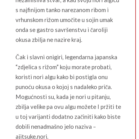
s najfinijom tanko narezanom ribom i
vrhunskom rižom umočite u sojin umak
onda se gastro savršenstvu i čaroliji
okusa zbilja ne nazire kraj.
Čak i slavni onigiri, legendarna japanska
“zdjelica s rižom” koju morate probati,
koristi nori algu kako bi postigla onu
punoću okusa o kojoj s nadaleko priča.
Mogućnosti su, kada je nori u pitanju,
zbilja velike pa ovu algu možete I pržiti te
u toj varijanti dodatno začiniti kako biste
dobili nenadmašno jelo naziva –
ajitsuke.nori.