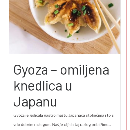
Gyoza – omiljena
knedlica u
Japanu
Gyoza je golicala gastro maštu Japanaca stoljećima i to s
vrlo dobrim razlogom. Naš je cilj da taj razlog približimo...