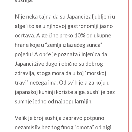
Nije neka tajna da su Japanci zaljubljeni u
alge i to se u njihovoj gastronomiji jasno
ocrtava. Alge čine preko 10% od ukupne
hrane koje u “zemlji izlazećeg sunca”
pojedu! A opće je poznata činjenica da
Japanci žive dugo i obično su dobrog
zdravlja, stoga mora da u toj “morskoj
travi” nečega ima. Od svih jela za koju u
japanskoj kuhinji koriste alge, sushi je bez
sumnje jedno od najpopularnijih.
Velik je broj sushija zapravo potpuno
nezamisliv bez tog finog “omota” od algi.