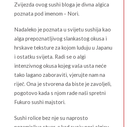
Zvijezda ovog sushi bloga je divna algica
poznata pod imenom – Nori.
Nadaleko je poznata u svijetu sushija kao
alga prepoznatljivog slankastog okusa i
hrskave teksture za kojom luduju u Japanu
i ostatku svijeta. Radi se o algi
intenzivnog okusa kojeg vaša usta neće
tako lagano zaboraviti, vjerujte nam na
riječ. Ona je stvorena da biste je zavoljeli,
pogotovo kada s njom rade naši spretni
Fukuro sushi majstori.
Sushi rolice bez nje su naprosto
nezamisliva stvar, a kad svoju nori algicu