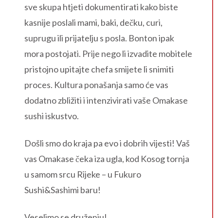
sve skupa htjeti dokumentirati kako biste
kasnije poslali mami, baki, dečku, curi,
suprugu ili prijatelju s posla. Bonton ipak
mora postojati. Prije nego li izvadite mobitele
pristojno upitajte chefa smijete li snimiti
proces. Kultura ponašanja samo će vas
dodatno zbližiti i intenzivirati vaše Omakase
sushi iskustvo.
Došli smo do kraja pa evo i dobrih vijesti! Vaš
vas Omakase čeka iza ugla, kod Kosog tornja
u samom srcu Rijeke – u Fukuro
Sushi&Sashimi baru!
Veselimo se druženju!