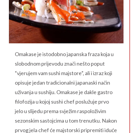
Omakase je istodobno japanska fraza koja u
slobodnom prijevodu znači nešto poput
“vjerujem vam sushi majstore”, ali i izraz koji
opisuje jedan tradicionalni japanaski način
uživanja u sushiju. Omakase je dakle gastro
filofozija u kojoj sushi chef poslužuje prvo
jelo u slijedu prema svježim raspoloživim
sezonskim sastojcima u tom trenutku. Nakon
prvog jela chef će majstorski pripremiti iduće