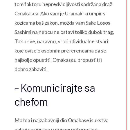
tom faktoru nepredvidljivosti sadržana draž
Omakasea. Ako vam je Uramaki krumpir s
kozicama baš zakon, možda vam Sake Losos
Sashimi na nepcu ne ostavi toliko dubok trag,
To su sve, naravno, vrlo individualne stvari
koje ovise o osobnim preferencama pa se
najbolje opustiti, Omakaseu prepustiti i
dobro zabaviti.
– Komunicirajte sa
chefom
Možda i najzabavniji dio Omakase isukstva
nalazi se upravo u prisnoj neformalnoj