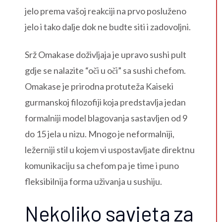
jelo prema vašoj reakciji na prvo posluženo
jelo i tako dalje dok ne budte siti i zadovoljni.
Srž Omakase doživljaja je upravo sushi pult
gdje se nalazite “oči u oči” sa sushi chefom.
Omakase je prirodna protuteža Kaiseki
gurmanskoj filozofiji koja predstavlja jedan
formalniji model blagovanja sastavljen od 9
do 15 jela u nizu. Mnogo je neformalniji,
ležerniji stil u kojem vi uspostavljate direktnu
komunikaciju sa chefom pa je time i puno
fleksibilnija forma uživanja u sushiju.
Nekoliko savjeta za