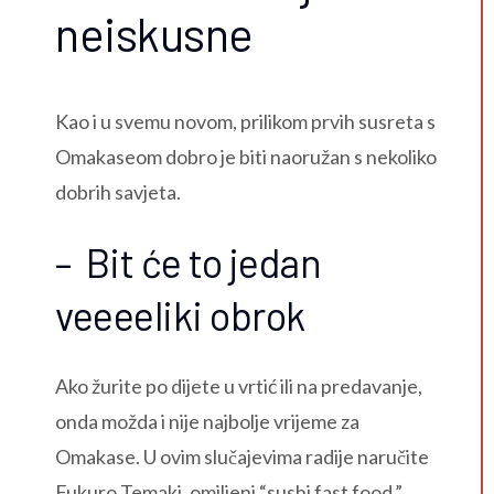
neiskusne
Kao i u svemu novom, prilikom prvih susreta s
Omakaseom dobro je biti naoružan s nekoliko
dobrih savjeta.
– Bit će to jedan
veeeeliki obrok
Ako žurite po dijete u vrtić ili na predavanje,
onda možda i nije najbolje vrijeme za
Omakase. U ovim slučajevima radije naručite
Fukuro Temaki, omiljeni “sushi fast food.”